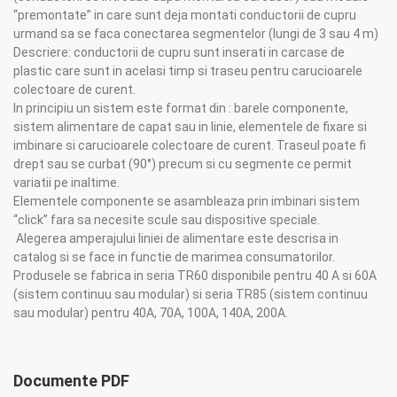
“premontate” in care sunt deja montati conductorii de cupru
urmand sa se faca conectarea segmentelor (lungi de 3 sau 4 m)
Descriere: conductorii de cupru sunt inserati in carcase de
plastic care sunt in acelasi timp si traseu pentru carucioarele
colectoare de curent.
In principiu un sistem este format din : barele componente,
sistem alimentare de capat sau in linie, elementele de fixare si
imbinare si carucioarele colectoare de curent. Traseul poate fi
drept sau se curbat (90°) precum si cu segmente ce permit
variatii pe inaltime.
Elementele componente se asambleaza prin imbinari sistem
“click” fara sa necesite scule sau dispositive speciale.
Alegerea amperajului liniei de alimentare este descrisa in
catalog si se face in functie de marimea consumatorilor.
Produsele se fabrica in seria TR60 disponibile pentru 40 A si 60A
(sistem continuu sau modular) si seria TR85 (sistem continuu
sau modular) pentru 40A, 70A, 100A, 140A, 200A.
Documente PDF