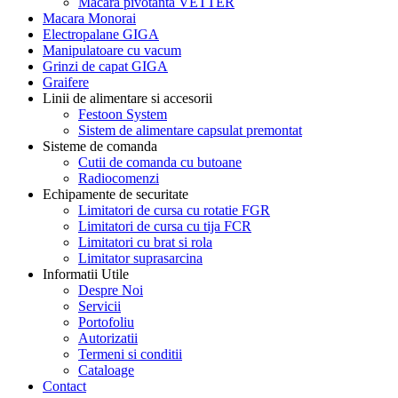
Macara pivotanta VETTER
Macara Monorai
Electropalane GIGA
Manipulatoare cu vacum
Grinzi de capat GIGA
Graifere
Linii de alimentare si accesorii
Festoon System
Sistem de alimentare capsulat premontat
Sisteme de comanda
Cutii de comanda cu butoane
Radiocomenzi
Echipamente de securitate
Limitatori de cursa cu rotatie FGR
Limitatori de cursa cu tija FCR
Limitatori cu brat si rola
Limitator suprasarcina
Informatii Utile
Despre Noi
Servicii
Portofoliu
Autorizatii
Termeni si conditii
Cataloage
Contact