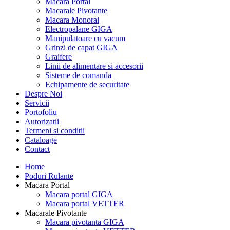
Macara Portal
Macarale Pivotante
Macara Monorai
Electropalane GIGA
Manipulatoare cu vacum
Grinzi de capat GIGA
Graifere
Linii de alimentare si accesorii
Sisteme de comanda
Echipamente de securitate
Despre Noi
Servicii
Portofoliu
Autorizatii
Termeni si conditii
Cataloage
Contact
Home
Poduri Rulante
Macara Portal
Macara portal GIGA
Macara portal VETTER
Macarale Pivotante
Macara pivotanta GIGA