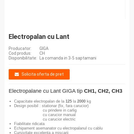
Electropalan cu Lant
Producator:
GIGA
Cod produs:
CH
Disponibilitate:
La comanda in 3-5 saptamani
Solicita oferta de pret
Electropalane cu Lant GIGA tip
CH1, CH2, CH3
Capacitate electropalan de la
125
la
2000
kg
Design posibil : stationar (fix, fara carucior)
cu prindere in carlig
cu carucior manual
cu carucior electric
Fiabilitate ridicata
Echipament asemanator cu electropalanul cu cablu
Cursivitate excelenta a miscarii