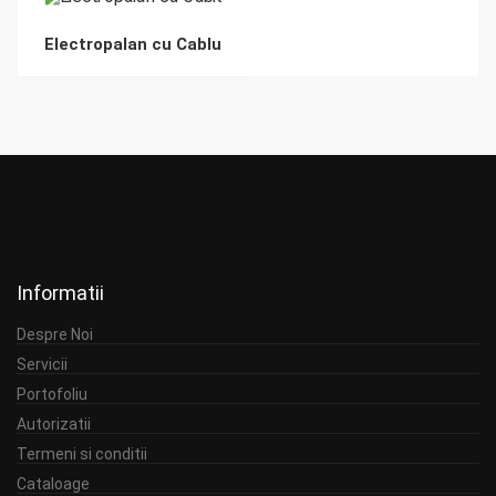
Electropalan cu Cablu
Informatii
Despre Noi
Servicii
Portofoliu
Autorizatii
Termeni si conditii
Cataloage